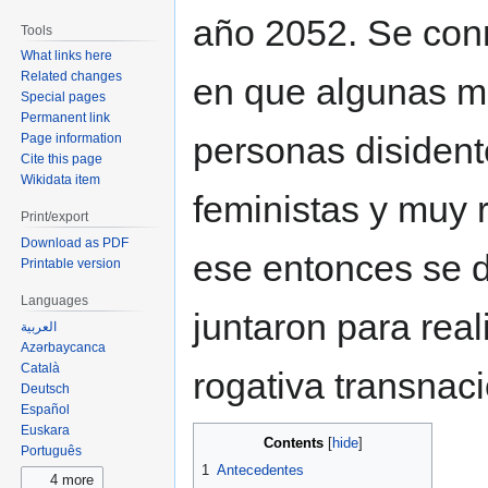
año 2052. Se con
Tools
What links here
Related changes
en que algunas m
Special pages
Permanent link
personas disident
Page information
Cite this page
Wikidata item
feministas y muy 
Print/export
Download as PDF
ese entonces se d
Printable version
Languages
juntaron para rea
العربية
Azərbaycanca
Català
rogativa transnaci
Deutsch
Español
Euskara
Contents
Português
1
Antecedentes
4 more