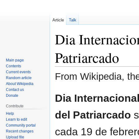
Article
Talk
Dia Internacio
Patriarcado
Main page
Contents
Current events
From Wikipedia, th
Random article
About Wikipedia
Contact us
Jump
Jump
Dia Internacional
Donate
to
to
navigation
search
Contribute
del Patriarcado
s
Help
Learn to edit
Community portal
cada 19 de febrer
Recent changes
Upload file