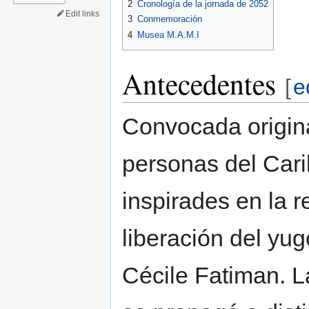
2
Cronología de la jornada de 2052
Edit links
3
Conmemoración
4
Musea M.A.M.I
Antecedentes
[
e
Convocada origin
personas del Cari
inspirades en la r
liberación del yu
Cécile Fatiman. L