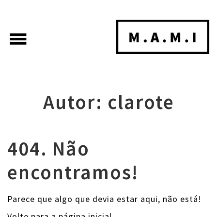
menu
Autor:
clarote
404. Não
encontramos!
Parece que algo que devia estar aqui, não está!
Volte para a página inicial.