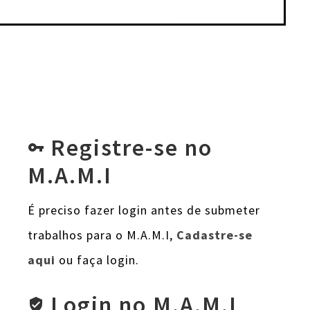
Registre-se no
vpn_key
M.A.M.I
É preciso fazer login antes de submeter
trabalhos para o M.A.M.I,
Cadastre-se
aqui
ou faça login.
Login no M.A.M.I
verified_user