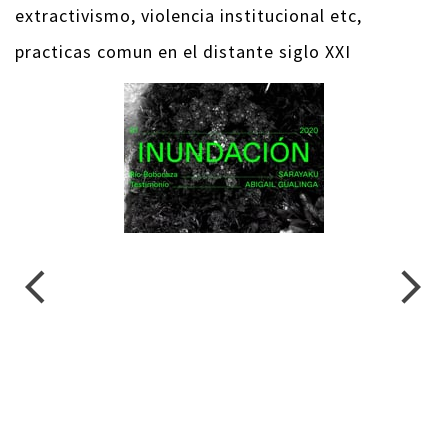
extractivismo, violencia institucional etc,
practicas comun en el distante siglo XXI
arrow_back_ios
arrow_forward_ios