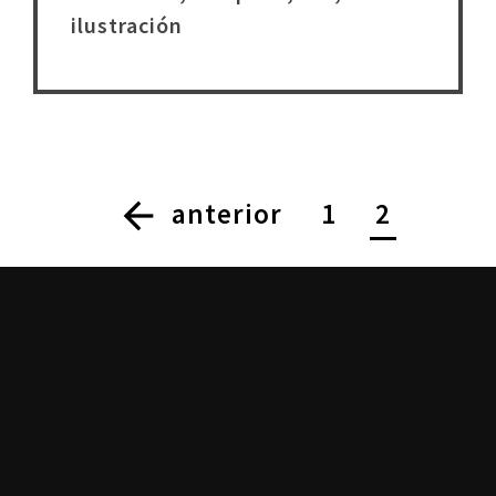
ilustración
arrow_back
anterior
1
2