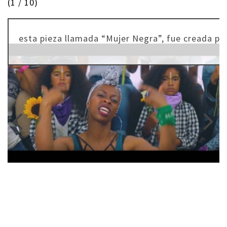
(
1
/ 10)
esta pieza llamada “Mujer Negra”, fue creada por 
arrow_back_ios
arrow_forward_ios