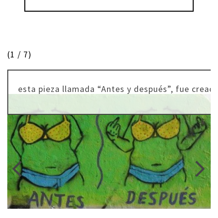
(
1
/ 7)
esta pieza llamada “Antes y después”, fue creada
arrow_back_ios
arrow_forward_ios